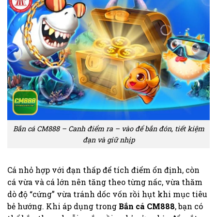
Bắn cá CM888 – Canh điểm ra – vào để bắn đón, tiết kiệm
đạn và giữ nhịp
Cá nhỏ hợp với đạn thấp để tích điểm ổn định, còn
cá vừa và cá lớn nên tăng theo từng nấc, vừa thăm
dò độ “cứng” vừa tránh dốc vốn rồi hụt khi mục tiêu
bẻ hướng. Khi áp dụng trong
Bắn cá CM888
, bạn có