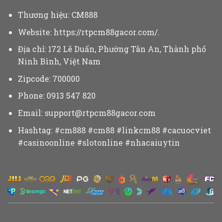
Thương hiệu: CM888
Website:
https://rtpcm88gacor.com/
.
Địa chỉ: 172 Lê Duẩn, Phường Tân An, Thành phố
Ninh Bình, Việt Nam
Zipcode: 700000
Phone: 0913 547 820
Email:
support@rtpcm88gacor.com
Hashtag: #cm888 #cm88 #linkcm88 #cacuocviet
#casinoonline #slotonline #nhacaiuytin