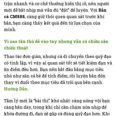
trận nhanh và cơ chế thưởng hiển thị rõ, nên người
mới dễ bắt nhịp mà vẫn đủ “đất” để luyện. Với
Bắn
cá CM888
, càng giữ thói quen quan sát trước khi
bắn, bạn càng thấy kết quả đến từ lựa chọn của
mình.
Vì sao tân thủ dễ vào tay nhưng vẫn có chiều sâu
chiến thuật
Thao tác đơn giản, nhưng cá di chuyển theo quỹ đạo
có tính lặp, vì vậy ai quan sát tốt sẽ tiết kiệm đạn và
ăn điểm đều hơn. Bạn nên bắt đầu bằng mục tiêu
nhỏ như săn cá bé để tích điểm, rồi luyện bắn đón
thay vì đuổi theo mục tiêu đã trôi qua bên cạnh
Hướng Dẫn
.
Tâm lý mới là “bài thi” khó nhất: càng nóng vội bạn
càng bắn dày, trong khi chỉ cần chậm nửa nhịp để
khóa đường đi, đạn sẽ gặp cá đúng quỹ đạo hơn. Khi