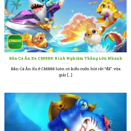
Bắn Cá Ăn Xu CM888: Kinh Nghiệm Thắng Lớn Nhanh
Bắn Cá Ăn Xu ở CM888 luôn có kiểu cuốn hút rất “đã”: vừa
giải [...]