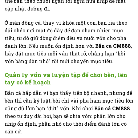
thể bắn theo chuỗi ngắn rồi nghỉ nửa nhịp để mắt
cập nhật đường đi.
Ở màn đông cá, thay vì khóa một con, bạn ria theo
dải chéo nơi mật độ dày để đạn chạm nhiều mục
tiêu, từ đó giữ dòng điểm đều và nuôi vốn cho pha
đánh lớn. Nếu muốn ổn định hơn với
Bắn cá CM888
,
hãy đặt mục tiêu mỗi ván thật rõ, chẳng hạn “hồi
vốn bằng đàn nhỏ” rồi mới chuyển mục tiêu.
Quản lý vốn và luyện tập để chơi bền, lên
tay có kế hoạch
Bắn cá hấp dẫn vì bạn thấy tiến bộ nhanh, nhưng để
bền thì cần kỷ luật, bởi chỉ vài pha ham mục tiêu lớn
cũng đủ làm bạn “đứt” vốn. Khi chơi
Bắn cá CM888
theo tư duy dài hơi, bạn sẽ chia vốn: phần lớn cho
nhịp ổn định, phần nhỏ cho thời điểm đánh lớn có
căn cứ.