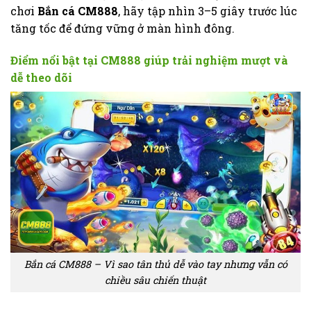
chơi
Bắn cá CM888
, hãy tập nhìn 3–5 giây trước lúc
tăng tốc để đứng vững ở màn hình đông.
Điểm nổi bật tại CM888 giúp trải nghiệm mượt và
dễ theo dõi
Bắn cá CM888 – Vì sao tân thủ dễ vào tay nhưng vẫn có
chiều sâu chiến thuật