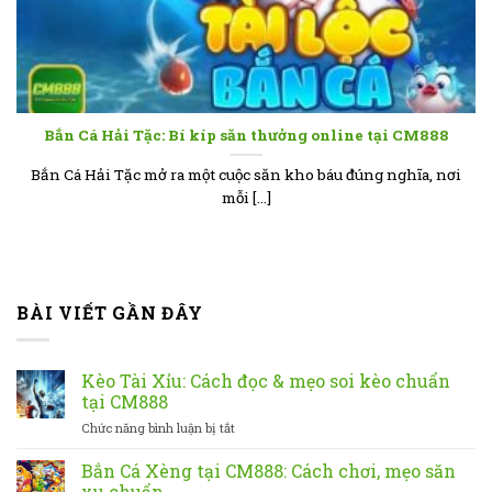
Bắn Cá Hải Tặc: Bí kíp săn thưởng online tại CM888
Bắn Cá Hải Tặc mở ra một cuộc săn kho báu đúng nghĩa, nơi
mỗi [...]
BÀI VIẾT GẦN ĐÂY
Kèo Tài Xỉu: Cách đọc & mẹo soi kèo chuẩn
tại CM888
ở
Chức năng bình luận bị tắt
Kèo
Tài
Bắn Cá Xèng tại CM888: Cách chơi, mẹo săn
Xỉu:
xu chuẩn