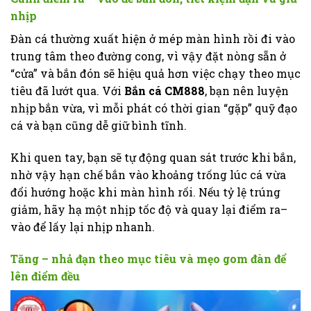
nhịp
Đàn cá thường xuất hiện ở mép màn hình rồi đi vào
trung tâm theo đường cong, vì vậy đặt nòng sẵn ở
“cửa” và bắn đón sẽ hiệu quả hơn việc chạy theo mục
tiêu đã lướt qua. Với
Bắn cá CM888
, bạn nên luyện
nhịp bắn vừa, vì mỗi phát có thời gian “gặp” quỹ đạo
cá và bạn cũng dễ giữ bình tĩnh.
Khi quen tay, bạn sẽ tự động quan sát trước khi bắn,
nhờ vậy hạn chế bắn vào khoảng trống lúc cá vừa
đổi hướng hoặc khi màn hình rối. Nếu tỷ lệ trúng
giảm, hãy hạ một nhịp tốc độ và quay lại điểm ra–
vào để lấy lại nhịp nhanh.
Tăng – nhả đạn theo mục tiêu và mẹo gom đàn để
lên điểm đều