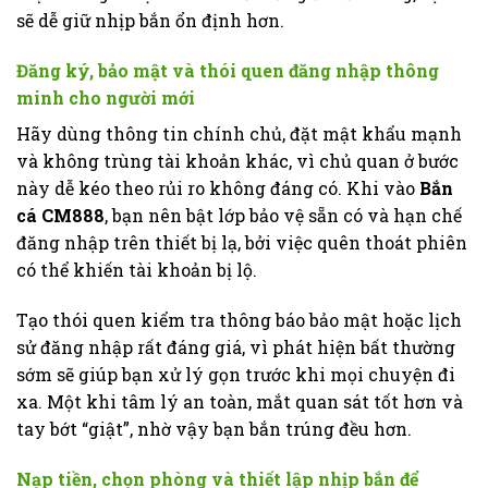
sẽ dễ giữ nhịp bắn ổn định hơn.
Đăng ký, bảo mật và thói quen đăng nhập thông
minh cho người mới
Hãy dùng thông tin chính chủ, đặt mật khẩu mạnh
và không trùng tài khoản khác, vì chủ quan ở bước
này dễ kéo theo rủi ro không đáng có. Khi vào
Bắn
cá CM888
, bạn nên bật lớp bảo vệ sẵn có và hạn chế
đăng nhập trên thiết bị lạ, bởi việc quên thoát phiên
có thể khiến tài khoản bị lộ.
Tạo thói quen kiểm tra thông báo bảo mật hoặc lịch
sử đăng nhập rất đáng giá, vì phát hiện bất thường
sớm sẽ giúp bạn xử lý gọn trước khi mọi chuyện đi
xa. Một khi tâm lý an toàn, mắt quan sát tốt hơn và
tay bớt “giật”, nhờ vậy bạn bắn trúng đều hơn.
Nạp tiền, chọn phòng và thiết lập nhịp bắn để