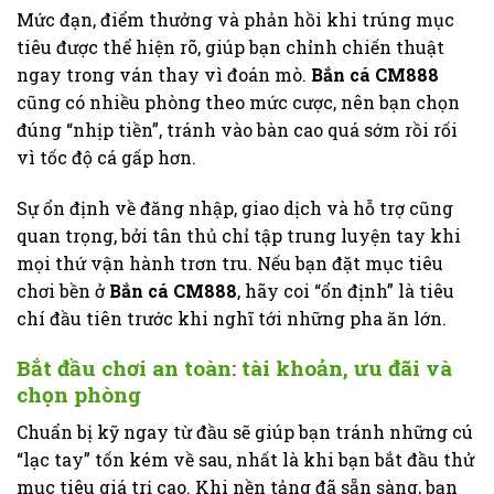
Mức đạn, điểm thưởng và phản hồi khi trúng mục
tiêu được thể hiện rõ, giúp bạn chỉnh chiến thuật
ngay trong ván thay vì đoán mò.
Bắn cá CM888
cũng có nhiều phòng theo mức cược, nên bạn chọn
đúng “nhịp tiền”, tránh vào bàn cao quá sớm rồi rối
vì tốc độ cá gấp hơn.
Sự ổn định về đăng nhập, giao dịch và hỗ trợ cũng
quan trọng, bởi tân thủ chỉ tập trung luyện tay khi
mọi thứ vận hành trơn tru. Nếu bạn đặt mục tiêu
chơi bền ở
Bắn cá CM888
, hãy coi “ổn định” là tiêu
chí đầu tiên trước khi nghĩ tới những pha ăn lớn.
Bắt đầu chơi an toàn: tài khoản, ưu đãi và
chọn phòng
Chuẩn bị kỹ ngay từ đầu sẽ giúp bạn tránh những cú
“lạc tay” tốn kém về sau, nhất là khi bạn bắt đầu thử
mục tiêu giá trị cao. Khi nền tảng đã sẵn sàng, bạn