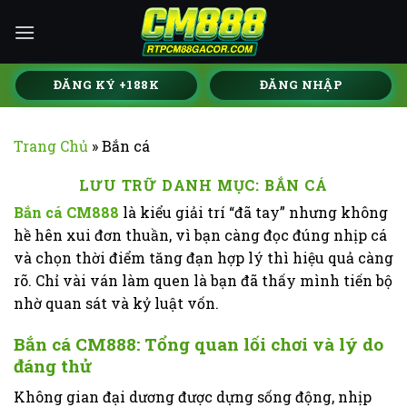
Bỏ
qua
nội
dung
ĐĂNG KÝ +188K
ĐĂNG NHẬP
Trang Chủ
»
Bắn cá
LƯU TRỮ DANH MỤC:
BẮN CÁ
Bắn cá CM888
là kiểu giải trí “đã tay” nhưng không
hề hên xui đơn thuần, vì bạn càng đọc đúng nhịp cá
và chọn thời điểm tăng đạn hợp lý thì hiệu quả càng
rõ. Chỉ vài ván làm quen là bạn đã thấy mình tiến bộ
nhờ quan sát và kỷ luật vốn.
Bắn cá CM888: Tổng quan lối chơi và lý do
đáng thử
Không gian đại dương được dựng sống động, nhịp