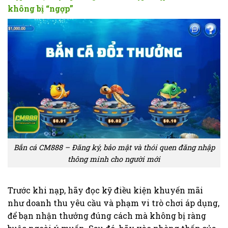
không bị “ngợp”
Bắn cá CM888 – Đăng ký, bảo mật và thói quen đăng nhập
thông minh cho người mới
Trước khi nạp, hãy đọc kỹ điều kiện khuyến mãi
như doanh thu yêu cầu và phạm vi trò chơi áp dụng,
để bạn nhận thưởng đúng cách mà không bị ràng